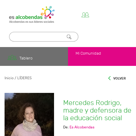
es
Alcobendas
:
Mercedes
Rodrigo,
madre
y
defensora
de
la
educación
Mi Comunidad
social
Tablero
Inicio
/ LÍDERES
VOLVER
Mercedes Rodrigo,
madre y defensora de
la educación social
De:
Es Alcobendas