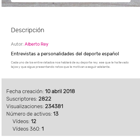
Descripción
Autor:
Alberto Rey
Entrevistas a personalidades del deporte español
Cada uno de los entrevistados nos hablará de su deporte rey, ese que le ha llevado
lejos y que sigue presentando retos que le motivan a seguir adelante.
Fecha creación:
10 abril 2018
Suscriptores:
2822
Visualizaciones:
234381
Número de activos:
13
Vídeos:
12
Vídeos 360:
1