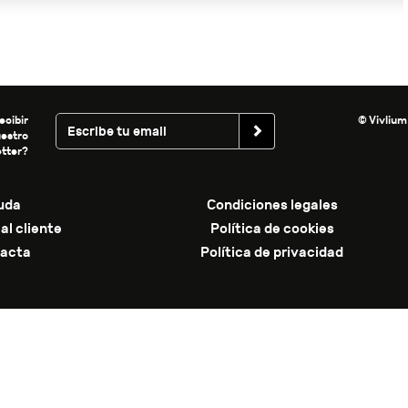
ecibir
© Vivlium
uestro
tter?
uda
Condiciones legales
al cliente
Política de cookies
acta
Política de privacidad