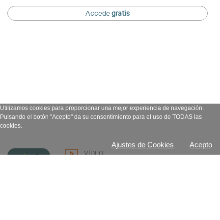
Accede
gratis
Utilizamos cookies para proporcionar una mejor experiencia de navegación.
Pulsando el botón "Acepto" da su consentimiento para el uso de TODAS las
cookies.
Ajustes de Cookies
Acepto
VÍDEO
Autoayuda efectiva
De:
Juanjo Fraile