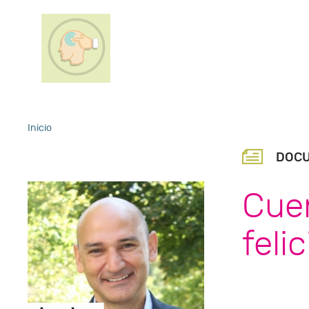
Inicio
DOC
Cuen
feli