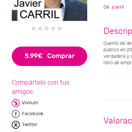
De:
jcarril
Descri
Cuento de des
publicó en 20
5.99€
Comprar
verdadera y s
libro de emp
Compártelo con tus
amigos
Vivlium
Facebook
Valora
Twitter