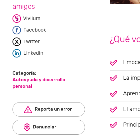
amigos
Vivlium
Facebook
¿Qué v
Twitter
Linkedin
Emocio
Categoría:
La imp
Autoayuda y desarrollo
personal
Aprend
El amo
Reporta un error
Princi
Denunciar