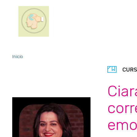
Inicio
CUR
Ciar
cor
emo