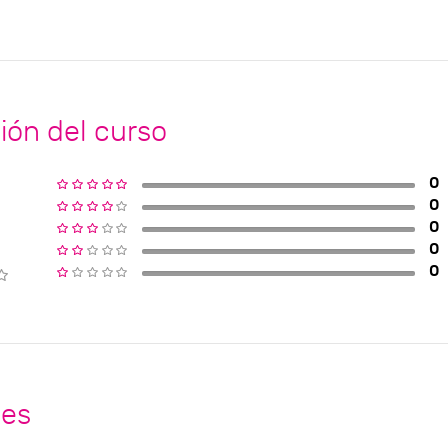
ión del curso
0
0
0
0
0
nes