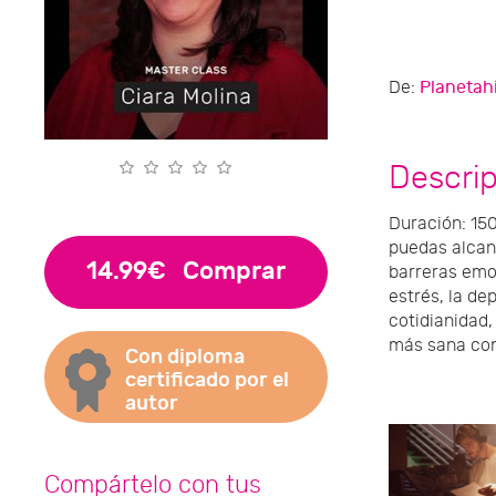
De:
Planetah
Descri
Duración: 150
puedas alcanz
14.99€
Comprar
barreras emoc
estrés, la d
cotidianidad,
más sana con
Con diploma
certificado por el
autor
Compártelo con tus