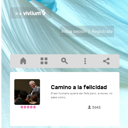
Inicia sesión
|
Regístrate
Camino a la felicidad
El ser humano quiere ser feliz pero, a veces, no
sabe cómo.
3642