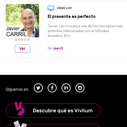
El presente es perfecto
Javier Carril explica una de los conceptos más
potentes relacionados con la felicidad
duradera. El h...
De:
jcarril
Ver
Síguenos en: