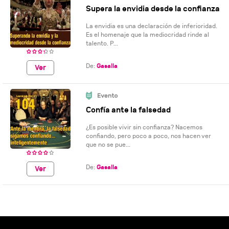
Supera la envidia desde la confianza
La envidia es una declaración de inferioridad.
Es el homenaje que la mediocridad rinde al
talento. P...
De:
Gasalla
Ver
Confía ante la falsedad
¿Es posible vivir sin confianza? Nacemos
confiando, pero poco a poco, nos hacen ver
que no se pue...
De:
Gasalla
Ver