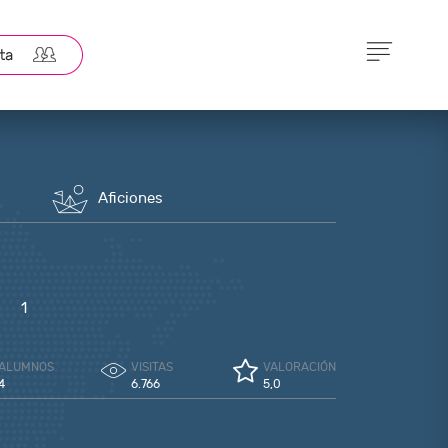
Aficiones
1
ALUMNOS
VISITAS
VALORACIÓN
4
6.766
5,0