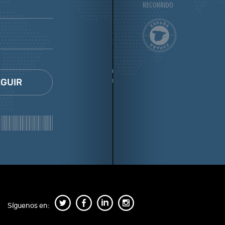
RECORRIDO
GUIR
Síguenos en: