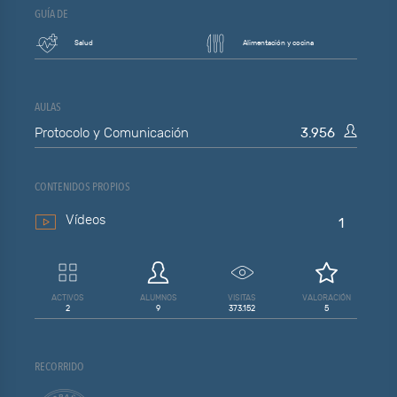
GUÍA DE
Salud
Alimentación y cocina
AULAS
Protocolo y Comunicación
3.956
CONTENIDOS PROPIOS
Vídeos
1
ACTIVOS
ALUMNOS
VISITAS
VALORACIÓN
2
9
373.152
5
RECORRIDO