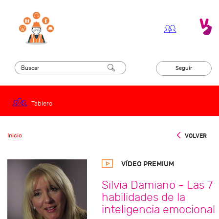
Seguir
Tablero
Inicio
VOLVER
VÍDEO PREMIUM
Silvia Damiano - Las 7
habilidades de la
inteligencia emocional