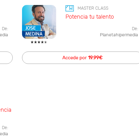
MASTER CLASS
Potencia tu talento
De:
De:
edia
Planetahipermedia
Accede por
19.99€
encia
De:
edia