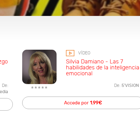
VÍDEO
zgo
Silvia Damiano - Las 7
habilidades de la inteligencia
emocional
De:
De:
5'VISION
edia
Accede por
1.99€