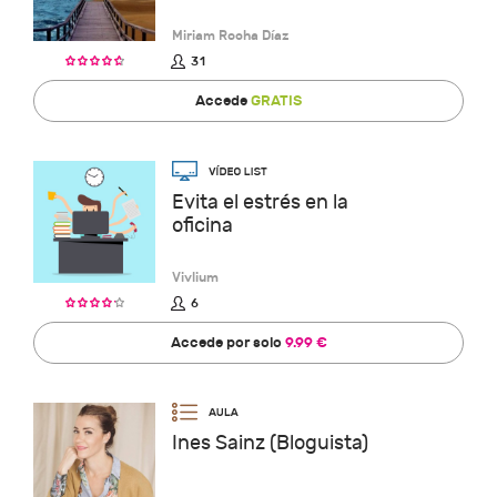
Miriam Rocha Díaz
31
Accede
GRATIS
Evita el estrés en la
oficina
Vivlium
6
Accede por solo
9.99 €
Ines Sainz (Bloguista)