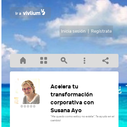
Inicia sesión
|
Regístrate
Acelera tu
transformación
corporativa con
Susana Ayo
"Me quedo como estoy no existe". Te ayudo en el
cambio!