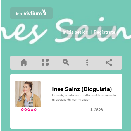
Inicia sesión
|
Regístrate
Ines Sainz (Bloguista)
La moda, la belleza y el estilo de vida no son solo
mi dedicación, son mi pasión
2898