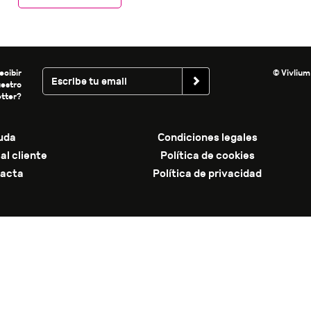
ecibir
© Vivlium
uestro
tter?
uda
Condiciones legales
al cliente
Política de cookies
acta
Política de privacidad