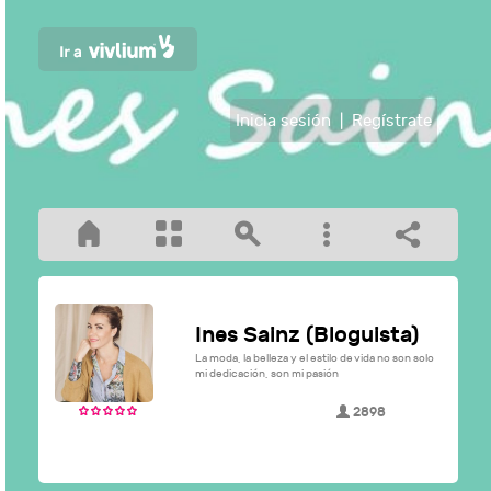
Inicia sesión
|
Regístrate
Ines Sainz (Bloguista)
La moda, la belleza y el estilo de vida no son solo
mi dedicación, son mi pasión
2898