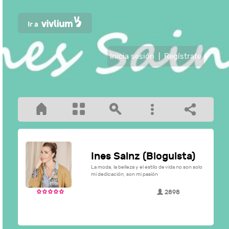
Inicia sesión
|
Regístrate
Ines Sainz (Bloguista)
La moda, la belleza y el estilo de vida no son solo
mi dedicación, son mi pasión
2898