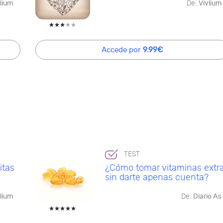
lium
De:
Vivlium
Accede por
9.99€
TEST
itas
¿Cómo tomar vitaminas extr
sin darte apenas cuenta?
lium
De:
Diario As