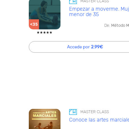
MASTER CLASS
Empezar a moverme. Muj
menor de 35
De:
Método 
Accede por
2.99€
MASTER CLASS
Conoce las artes marcial