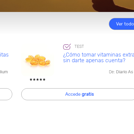
Ver tod
TEST
itas
¿Cómo tomar vitaminas extr
sin darte apenas cuenta?
lium
De:
Diario As
Accede
gratis