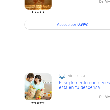
De:
Viv
Accede por
0.99€
VÍDEO LIST
El suplemento que neces
está en tu despensa
De:
Viv