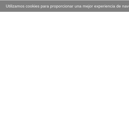
Utilizamos cookies para proporcionar una mejor experiencia de na
VÍDEO
Saúl Craviotto: La fortale
afectiva
1
Planetahiperm
Accede
gratis