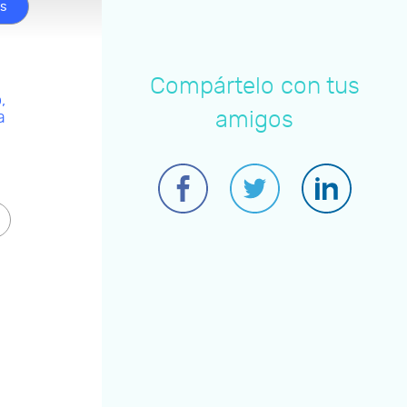
os
Compártelo con tus
,
amigos
a