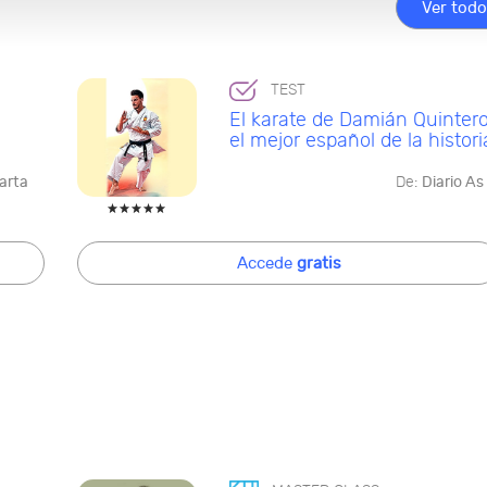
Ver tod
TEST
El karate de Damián Quintero
el mejor español de la histori
arta
De:
Diario As
Accede
gratis