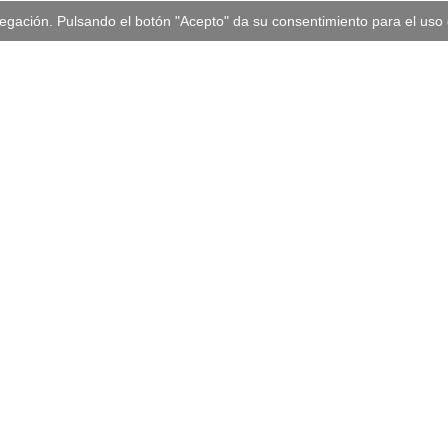
vegación. Pulsando el botón "Acepto" da su consentimiento para el us
za
De:
edia