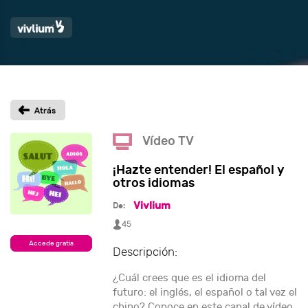
Vídeo TV
¡Hazte entender! El español y
otros idiomas
Vivlium
De:
45
Accede gratis
Descripción:
¿Cuál crees que es el idioma del
futuro: el inglés, el español o tal vez el
chino? Conoce en este canal de vídeo