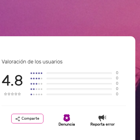
Valoración de los usuarios
0
4.8
0
0
0
0
Comparte
Denuncia
Reporta error