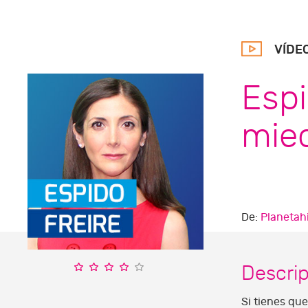
VÍDE
Espi
mie
De:
Planetah
Descri
Si tienes que