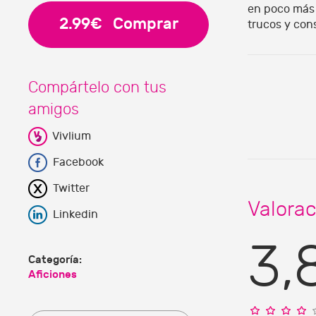
en poco más 
2.99€
Comprar
trucos y cons
Compártelo con tus
amigos
Vivlium
Facebook
Twitter
Valorac
Linkedin
3,
Categoría:
Aficiones