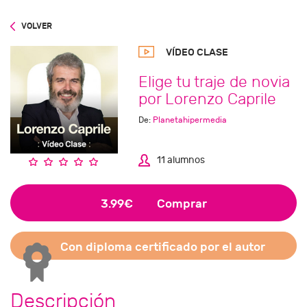
VOLVER
VÍDEO CLASE
Elige tu traje de novia
por Lorenzo Caprile
De:
Planetahipermedia
11 alumnos
3.99€
Comprar
Con diploma certificado por el autor
Descripción