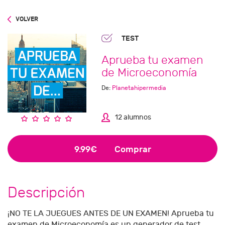
VOLVER
TEST
Aprueba tu examen
de Microeconomía
De:
Planetahipermedia
12 alumnos
9.99€
Comprar
Descripción
¡NO TE LA JUEGUES ANTES DE UN EXAMEN! Aprueba tu
examen de Microeconomía es un generador de test