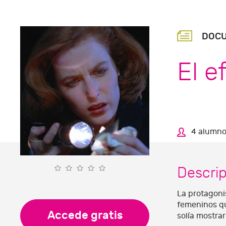
DOC
El e
4 alumno
Descri
La protagoni
femeninos que
Accede gratis
solía mostrar