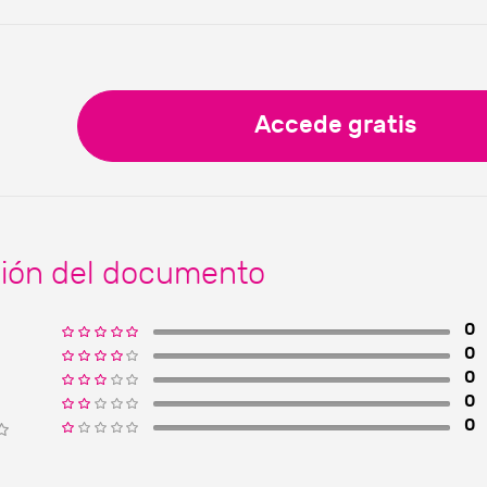
Accede gratis
ción del documento
0
0
0
0
0