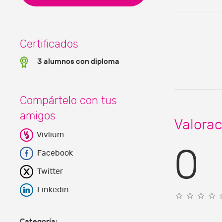
Certificados
3 alumnos con diploma
Compártelo con tus
amigos
Valora
Vivlium
0
Facebook
Twitter
Linkedin
Categoría: