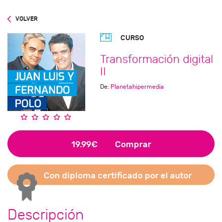
VOLVER
CURSO
Transformación digital
II
De:
Planetahipermedia
19.99€
Comprar
Con diploma certificado por el autor
Descripción