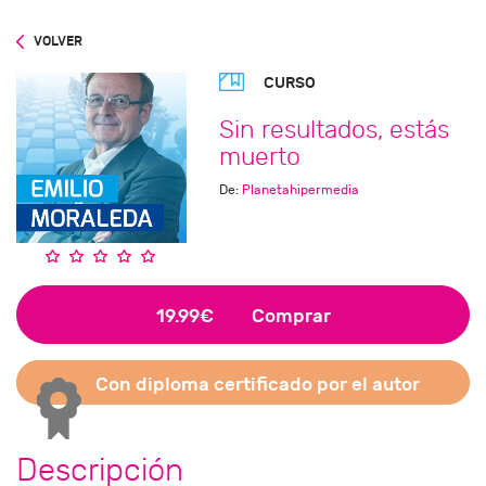
VOLVER
CURSO
Sin resultados, estás
muerto
De:
Planetahipermedia
19.99€
Comprar
Con diploma certificado por el autor
Descripción