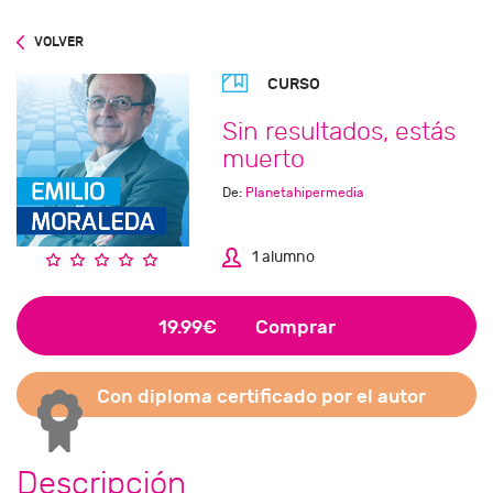
VOLVER
CURSO
Sin resultados, estás
muerto
De:
Planetahipermedia
1 alumno
19.99€
Comprar
Con diploma certificado por el autor
Descripción