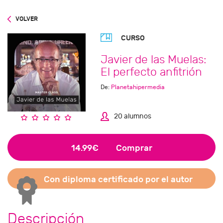
VOLVER
CURSO
Javier de las Muelas:
El perfecto anfitrión
De:
Planetahipermedia
20 alumnos
14.99€
Comprar
Con diploma certificado por el autor
Descripción