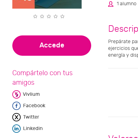
1 alumno
Descri
Prepárate par
Accede
ejercicios qu
energía y dis
Compártelo con tus
amigos
Vivlium
Facebook
Twitter
Linkedin