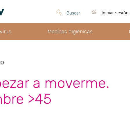
Iniciar sesión
Buscar
virus
Medídas higiénicas
SO
ezar a moverme.
bre >45