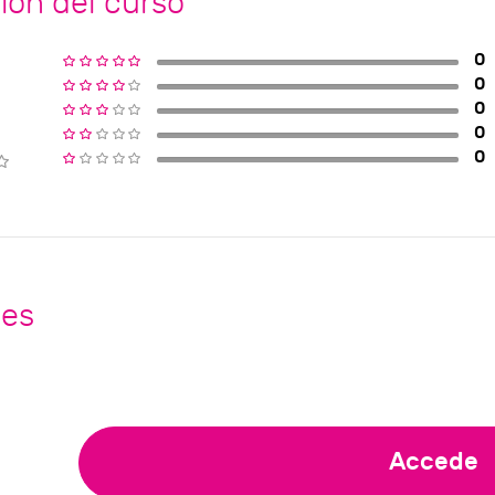
ión del curso
0
0
0
0
0
nes
Accede