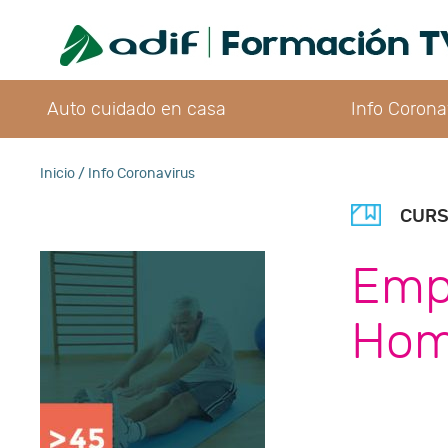
Auto cuidado en casa
Info Corona
Inicio
/ Info Coronavirus
CUR
Emp
Hom