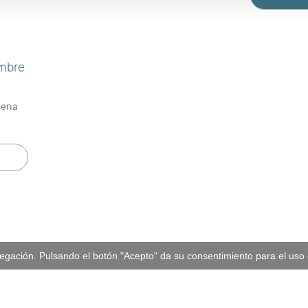
mbre
Mena
vegación. Pulsando el botón "Acepto" da su consentimiento para el us