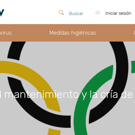
Iniciar sesión
Buscar
virus
Medídas higiénicas
el mantenimiento y la cría d