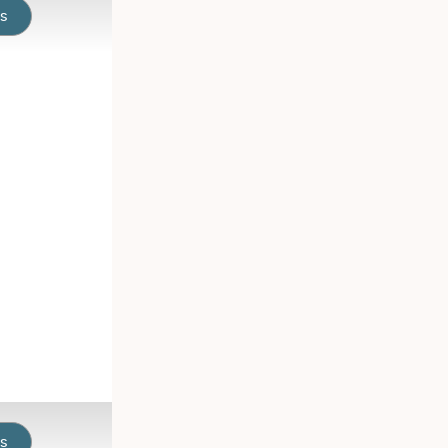
os
os