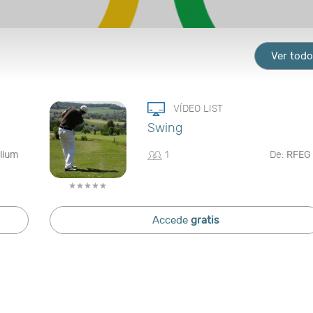
Ver tod
VÍDEO LIST
Swing
lium
1
De:
RFEG
Accede
gratis