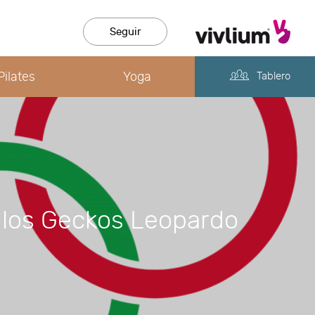
Seguir
Pilates
Yoga
Tablero
e los Geckos Leopardo