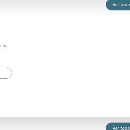
Ver tod
Mena
Ver tod