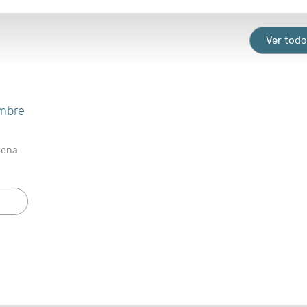
Ver tod
mbre
Mena