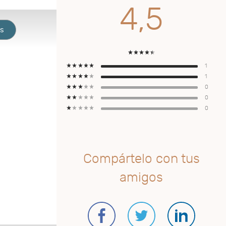
4,5
os
1
1
0
0
0
Compártelo con tus
amigos