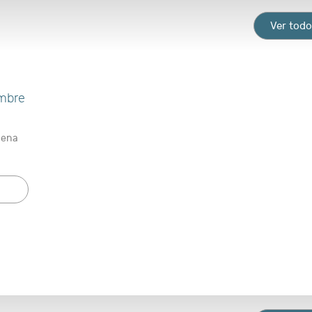
Ver tod
mbre
Mena