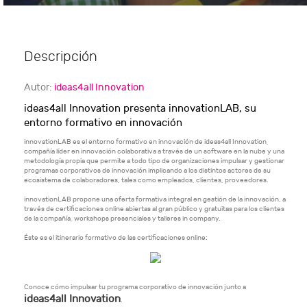
Descripción
Autor:
ideas4all Innovation
ideas4all Innovation presenta innovationLAB, su
entorno formativo en innovación
innovationLAB es el entorno formativo en innovación de ideas4all Innovation,
compañía líder en innovación colaborativa a través de un software en la nube y una
metodología propia que permite a todo tipo de organizaciones impulsar y gestionar
programas corporativos de innovación implicando a los distintos actores de su
ecosistema de colaboradores, tales como empleados, clientes, proveedores.
innovationLAB propone una oferta formativa integral en gestión de la innovación, a
través de certificaciones online abiertas al gran público y gratuitas para los clientes
de la compañía, workshops presenciales y talleres in company.
Éste es el itinerario formativo de las certificaciones online:
Conoce cómo impulsar tu programa corporativo de innovación junto a
ideas4all Innovation
.