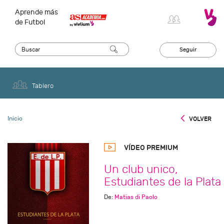
Aprende más
de Futbol
Seguir
Tablero
Inicio
VOLVER
VÍDEO PREMIUM
Un club unico,
Estudiantes de la Plata
De:
Matias di Paolo