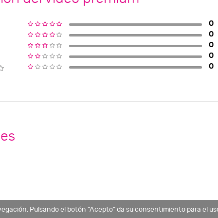
0
0
0
0
0
nes
vegación. Pulsando el botón "Acepto" da su consentimiento para el us