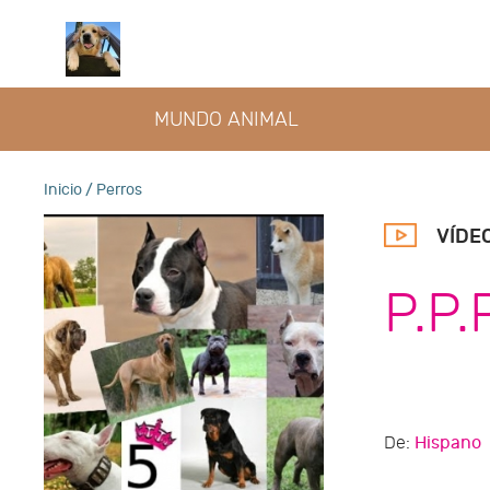
MUNDO ANIMAL
Inicio
/ Perros
VÍDE
P.P.
De:
Hispano