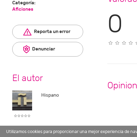
Categoría:
Aficiones
0
Reporta un error
Denunciar
El autor
Opinio
Hispano
Utilizamos cookies para proporcionar una mejor experiencia de na