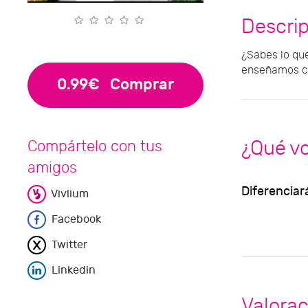
Descri
¿Sabes lo que
enseñamos ci
0.99€
Comprar
¿Qué v
Compártelo con tus
amigos
Diferenciar
Vivlium
Facebook
Twitter
Linkedin
Valorac