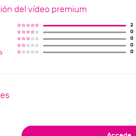
ión del vídeo premium
2
0
0
0
0
nes
Accede