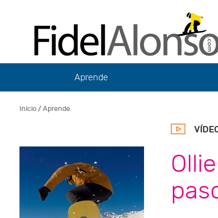
Aprende
Inicio
/ Aprende
VÍDE
Olli
paso