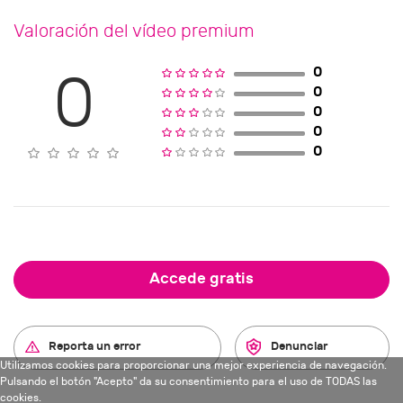
Valoración del vídeo premium
0
0
0
0
0
0
Accede gratis
Reporta un error
Denunciar
Utilizamos cookies para proporcionar una mejor experiencia de navegación.
Pulsando el botón "Acepto" da su consentimiento para el uso de TODAS las
cookies.