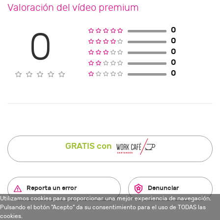
Valoración del vídeo premium
0
0
0
0
0
0
GRATIS con
Reporta un error
Denunciar
Utilizamos cookies para proporcionar una mejor experiencia de navegación.
Pulsando el botón "Acepto" da su consentimiento para el uso de TODAS las
cookies.