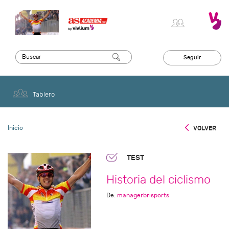
Seguir
Tablero
Inicio
VOLVER
TEST
Historia del ciclismo
De:
managerbrisports