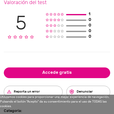
Valoración del test
1
5
0
0
0
0
Accede gratis
Reporta un error
Denunciar
Utilizamos cookies para proporcionar una mejor experiencia de navegación.
Pulsando el botón "Acepto" da su consentimiento para el uso de TODAS las
cookies.
Categoría: