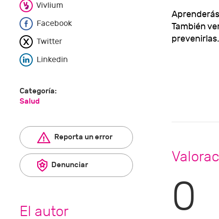
Vivlium
Aprenderás 
Facebook
También ve
prevenirlas.
Twitter
Linkedin
Categoría:
Salud
Reporta un error
Valorac
Denunciar
0
El autor