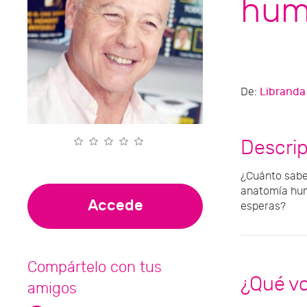
hum
De:
Libranda
Descri
¿Cuánto sabe
anatomía hum
Accede
esperas?
Compártelo con tus
¿Qué v
amigos