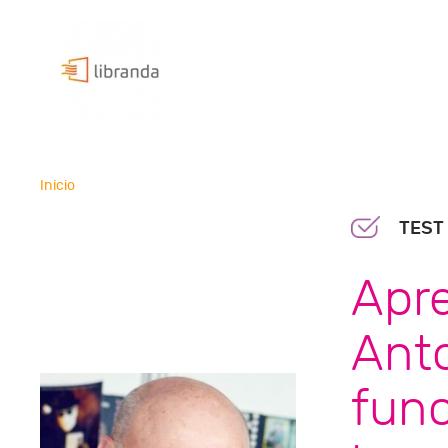
Inicio
TEST
Apr
Ant
func