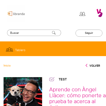
Seguir
Tablero
Inicio
VOLVER
TEST
Aprende con Àngel
Llàcer: cómo ponerte a
prueba te acerca al