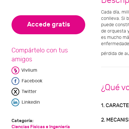
Descri
Cada día, mil
conlleva. Si 
Accede gratis
puede consti
de orquesta y
es mucho más
enfermedades
Compártelo con tus
pérdida de aud
amigos
Vivlium
Facebook
¿Qué v
Twitter
Linkedin
1. CARACT
2. MECANIS
Categoría:
Ciencias Físicas e Ingeniería