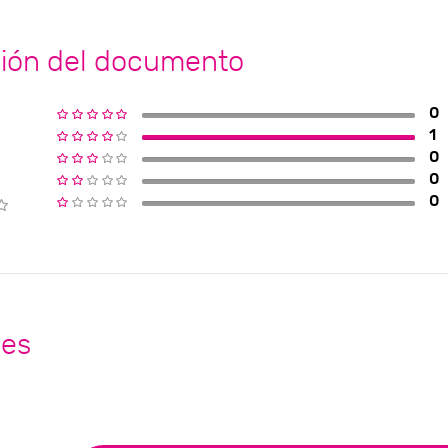
ción del documento
0
1
0
0
0
nes