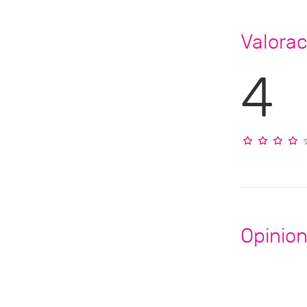
Valora
4
Opinio