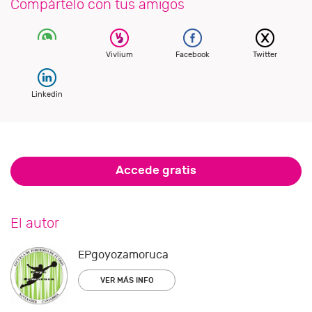
Compártelo con tus amigos
Vivlium
Facebook
Twitter
Linkedin
Accede gratis
El autor
EPgoyozamoruca
VER MÁS INFO