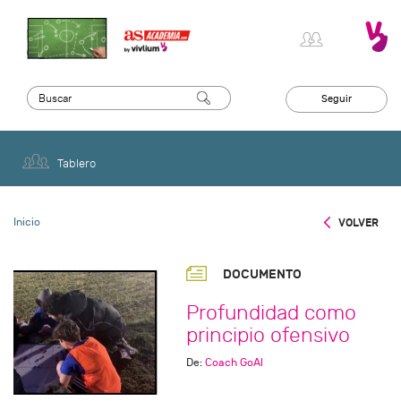
Seguir
Tablero
Inicio
VOLVER
DOCUMENTO
Profundidad como
principio ofensivo
De:
Coach GoAl