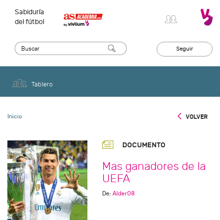
Sabiduría
del fútbol
Seguir
Tablero
Inicio
VOLVER
DOCUMENTO
Mas ganadores de la
UEFA
De:
Alder08