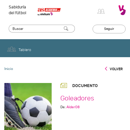
Sabiduría
del fútbol
Seguir
Tablero
Inicio
VOLVER
DOCUMENTO
Goleadores
De:
Alder08