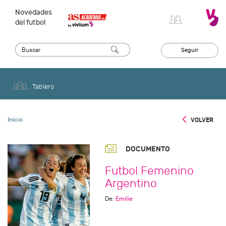
Novedades
del futbol
Seguir
Tablero
Inicio
VOLVER
DOCUMENTO
Futbol Femenino
Argentino
De:
Emilie