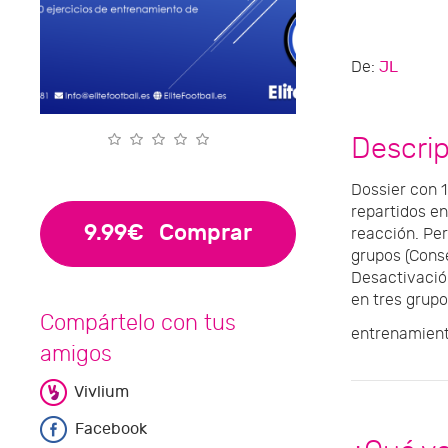
De:
JL
Descri
Dossier con 1
repartidos en
9.99€
Comprar
reacción. Per
grupos (Conse
Desactivación
en tres grupo
Compártelo con tus
entrenamiento
amigos
Vivlium
Facebook