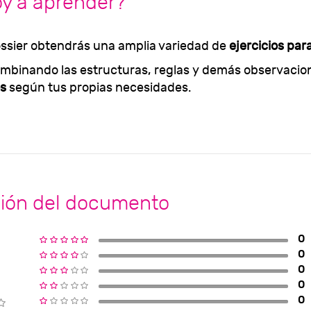
oy a aprender?
ssier obtendrás una amplia variedad de
ejercicios pa
mbinando las estructuras, reglas y demás observacio
os
según tus propias necesidades.
ción del documento
0
0
0
0
0