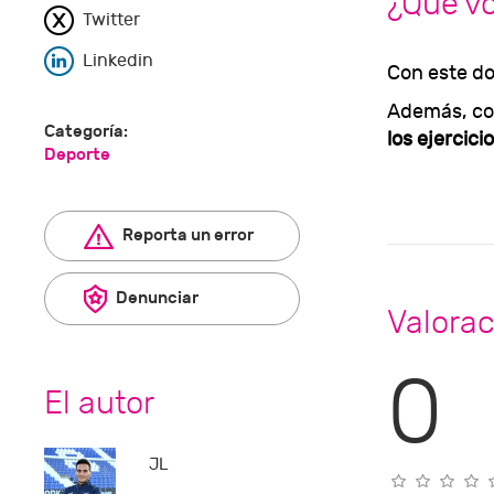
¿Qué v
Twitter
Linkedin
Con este do
Además, co
Categoría:
los ejercici
Deporte
Reporta un error
Denunciar
Valora
0
El autor
JL