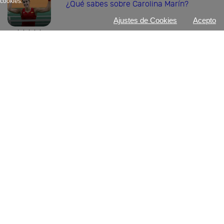
cookies.
¿Qué sabes sobre Carolina Marín?
Ajustes de Cookies
Acepto
De:
Diario As
Accede
gratis
TEST
¿Cuánto sabes sobre las botas de
fútbol?